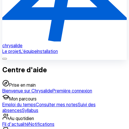
chrysalide
Le projet
L'équipe
Installation
Centre d'aide
Prise en main
Bienvenue sur Chrysalide
Première connexion
Mon parcours
Emploi du temps
Consulter mes notes
Suivi des
absences
Syllabus
Au quotidien
Fil d'actualité
Notifications